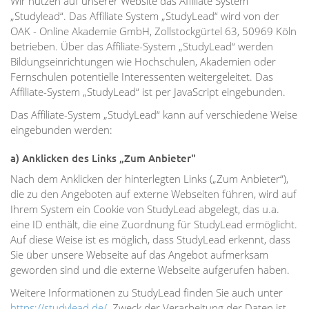
Wir nutzen auf unserer Website das Affiliate System
„Studylead“. Das Affiliate System „StudyLead“ wird von der
OAK - Online Akademie GmbH, Zollstockgürtel 63, 50969 Köln
betrieben. Über das Affiliate-System „StudyLead“ werden
Bildungseinrichtungen wie Hochschulen, Akademien oder
Fernschulen potentielle Interessenten weitergeleitet. Das
Affiliate-System „StudyLead“ ist per JavaScript eingebunden.
Das Affiliate-System „StudyLead“ kann auf verschiedene Weise
eingebunden werden:
a) Anklicken des Links „Zum Anbieter"
Nach dem Anklicken der hinterlegten Links („Zum Anbieter“),
die zu den Angeboten auf externe Webseiten führen, wird auf
Ihrem System ein Cookie von StudyLead abgelegt, das u.a.
eine ID enthält, die eine Zuordnung für StudyLead ermöglicht.
Auf diese Weise ist es möglich, dass StudyLead erkennt, dass
Sie über unsere Webseite auf das Angebot aufmerksam
geworden sind und die externe Webseite aufgerufen haben.
Weitere Informationen zu StudyLead finden Sie auch unter
https://studylead.de/
. Zweck der Verarbeitung der Daten ist