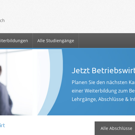
ich
eiterbildungen
Alle Studiengänge
Jetzt Betriebswir
Planen Sie den nächsten Kar
einer Weiterbildung zum Bet
Lehrgänge, Abschlüsse & Inf
irt
Alle Abschlüsse