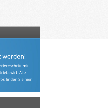
t werden!
riereschritt mit
riebswirt. Alle
os finden Sie hier