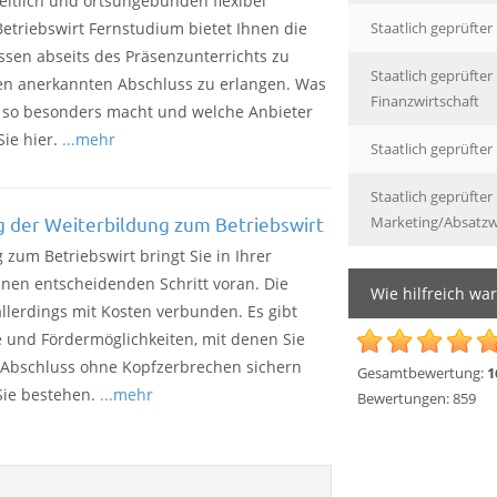
eitlich und ortsungebunden flexibel
Betriebswirt Fernstudium bietet Ihnen die
Staatlich geprüfter
issen abseits des Präsenzunterrichts zu
Staatlich geprüfter
en anerkannten Abschluss zu erlangen. Was
Finanzwirtschaft
 so besonders macht und welche Anbieter
ie hier.
...mehr
Staatlich geprüfter
Staatlich geprüfter
g der Weiterbildung zum Betriebswirt
Marketing/Absatzw
 zum Betriebswirt bringt Sie in Ihrer
inen entscheidenden Schritt voran. Die
Wie hilfreich war
allerdings mit Kosten verbunden. Es gibt
e und Fördermöglichkeiten, mit denen Sie
t Abschluss ohne Kopfzerbrechen sichern
Gesamtbewertung:
1
Sie bestehen.
...mehr
Bewertungen:
859