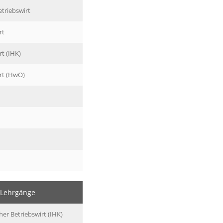
etriebswirt
rt
rt (IHK)
irt (HwO)
 Lehrgänge
er Betriebswirt (IHK)