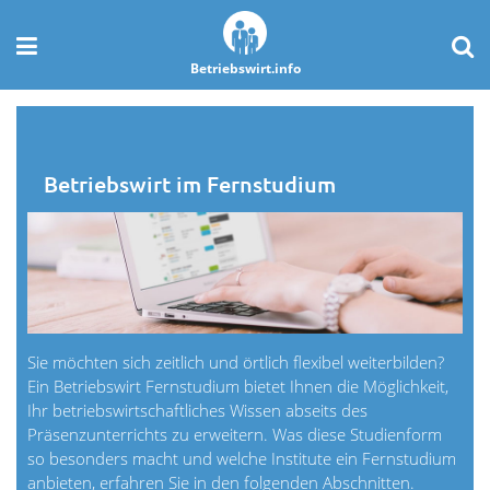
Betriebswirt.info
Betriebswirt im Fernstudium
Sie möchten sich zeitlich und örtlich flexibel weiterbilden?
Ein Betriebswirt Fernstudium bietet Ihnen die Möglichkeit,
Ihr betriebswirtschaftliches Wissen abseits des
Präsenzunterrichts zu erweitern. Was diese Studienform
so besonders macht und welche Institute ein Fernstudium
anbieten, erfahren Sie in den folgenden Abschnitten.