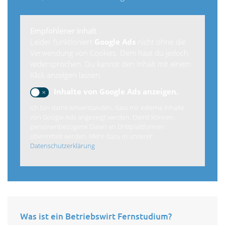
Empfohlener Inhalt
Leider funktioniert
Google Ads
nicht ohne die
Verwendung von Cookies. Dem hast du jedoch
widersprochen. Du kannst den Inhalt mit einem
Klick anzeigen lassen.
Inhalte von Google Ads anzeigen.
Ich bin damit einverstanden, dass mir externe Inhalte
von Google Ads angezeigt werden. Damit können
personenbezogene Daten an Drittplattformen
übermittelt werden. Mehr dazu in unserer
Datenschutzerklärung
.
Was ist ein Betriebswirt Fernstudium?