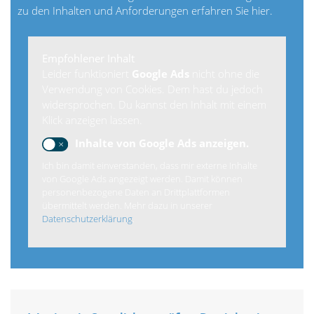
zu den Inhalten und Anforderungen erfahren Sie hier.
Empfohlener Inhalt
Leider funktioniert
Google Ads
nicht ohne die
Verwendung von Cookies. Dem hast du jedoch
widersprochen. Du kannst den Inhalt mit einem
Klick anzeigen lassen.
Inhalte von Google Ads anzeigen.
Ich bin damit einverstanden, dass mir externe Inhalte
von Google Ads angezeigt werden. Damit können
personenbezogene Daten an Drittplattformen
übermittelt werden. Mehr dazu in unserer
Datenschutzerklärung
.