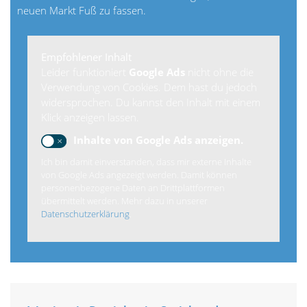
neuen Markt Fuß zu fassen.
Empfohlener Inhalt
Leider funktioniert
Google Ads
nicht ohne die
Verwendung von Cookies. Dem hast du jedoch
widersprochen. Du kannst den Inhalt mit einem
Klick anzeigen lassen.
Inhalte von Google Ads anzeigen.
Ich bin damit einverstanden, dass mir externe Inhalte
von Google Ads angezeigt werden. Damit können
personenbezogene Daten an Drittplattformen
übermittelt werden. Mehr dazu in unserer
Datenschutzerklärung
.