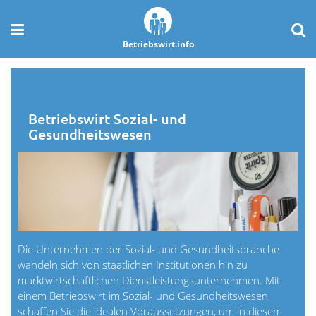
Betriebswirt.info
Betriebswirt Sozial- und
Gesundheitswesen
Die Unternehmen der Sozial- und Gesundheitsbranche
wandeln sich von staatlichen Institutionen hin zu
marktwirtschaftlichen Dienstleistungsunternehmen. Mit
einem Betriebswirt im Sozial- und Gesundheitswesen
schaffen Sie die idealen Voraussetzungen, um in diesem