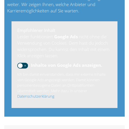
weiter. Wir zeigen Ihnen, welche Anbieter und
Karrieremöglichkeiten auf Sie warten.
Empfohlener Inhalt
Leider funktioniert
Google Ads
nicht ohne die
Verwendung von Cookies. Dem hast du jedoch
widersprochen. Du kannst den Inhalt mit einem
Klick anzeigen lassen.
Inhalte von Google Ads anzeigen.
Ich bin damit einverstanden, dass mir externe Inhalte
von Google Ads angezeigt werden. Damit können
personenbezogene Daten an Drittplattformen
übermittelt werden. Mehr dazu in unserer
Datenschutzerklärung
.